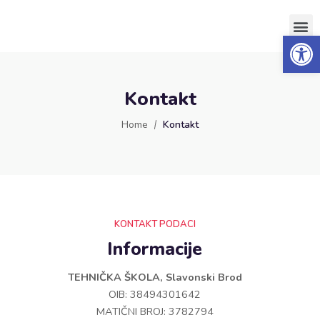
Op
O projektu
Partneri i suradnici
Kontakt
Home
Kontakt
KONTAKT PODACI
Informacije
TEHNIČKA ŠKOLA, Slavonski Brod
OIB: 38494301642
MATIČNI BROJ: 3782794